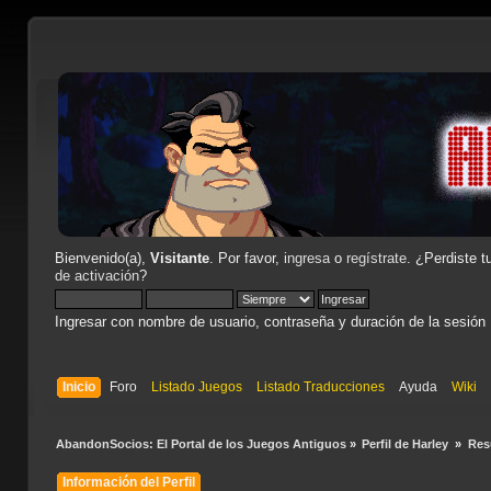
Bienvenido(a),
Visitante
. Por favor,
ingresa
o
regístrate
. ¿Perdiste t
de activación
?
Ingresar con nombre de usuario, contraseña y duración de la sesión
Inicio
Foro
Listado Juegos
Listado Traducciones
Ayuda
Wiki
AbandonSocios: El Portal de los Juegos Antiguos
»
Perfil de Harley 
»
Re
Información del Perfil