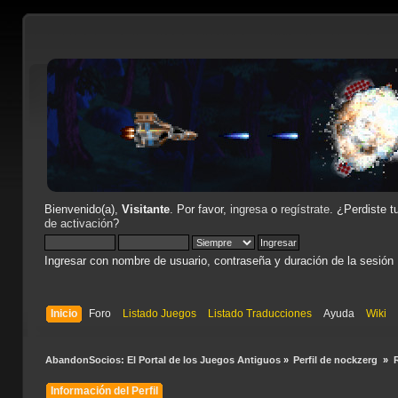
Bienvenido(a),
Visitante
. Por favor,
ingresa
o
regístrate
. ¿Perdiste t
de activación
?
Ingresar con nombre de usuario, contraseña y duración de la sesión
Inicio
Foro
Listado Juegos
Listado Traducciones
Ayuda
Wiki
AbandonSocios: El Portal de los Juegos Antiguos
»
Perfil de nockzerg 
»
Información del Perfil