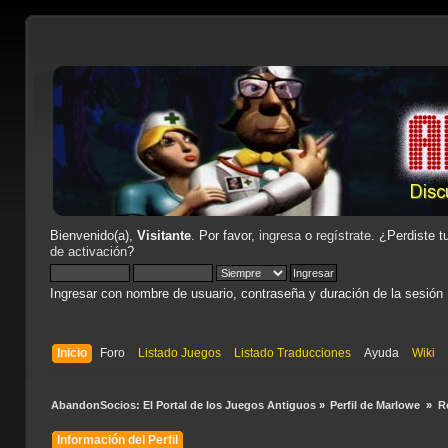
Bienvenido(a),
Visitante
. Por favor,
ingresa
o
regístrate
. ¿Perdiste t
de activación
?
Ingresar con nombre de usuario, contraseña y duración de la sesión
Inicio
Foro
Listado Juegos
Listado Traducciones
Ayuda
Wiki
AbandonSocios: El Portal de los Juegos Antiguos
»
Perfil de Marlowe 
»
R
Información del Perfil