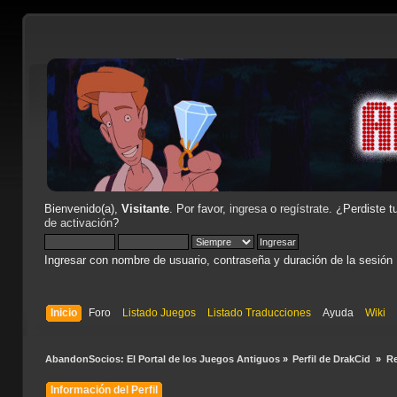
Bienvenido(a),
Visitante
. Por favor,
ingresa
o
regístrate
. ¿Perdiste t
de activación
?
Ingresar con nombre de usuario, contraseña y duración de la sesión
Inicio
Foro
Listado Juegos
Listado Traducciones
Ayuda
Wiki
AbandonSocios: El Portal de los Juegos Antiguos
»
Perfil de DrakCid 
»
R
Información del Perfil