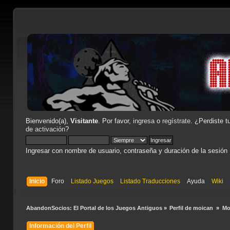
Bienvenido(a),
Visitante
. Por favor,
ingresa
o
regístrate
. ¿Perdiste t
de activación
?
Ingresar con nombre de usuario, contraseña y duración de la sesión
Inicio
Foro
Listado Juegos
Listado Traducciones
Ayuda
Wiki
AbandonSocios: El Portal de los Juegos Antiguos
»
Perfil de moican 
»
Mo
Información del Perfil