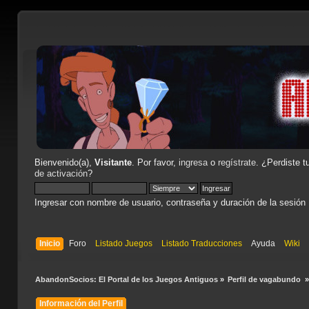
Bienvenido(a),
Visitante
. Por favor,
ingresa
o
regístrate
. ¿Perdiste t
de activación
?
Ingresar con nombre de usuario, contraseña y duración de la sesión
Inicio
Foro
Listado Juegos
Listado Traducciones
Ayuda
Wiki
AbandonSocios: El Portal de los Juegos Antiguos
»
Perfil de vagabundo 
Información del Perfil