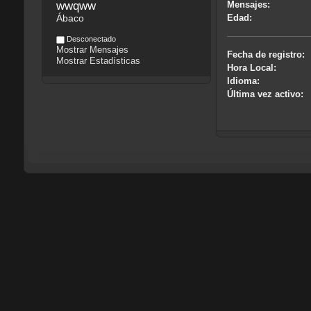
wwqww
Mensajes:
Ábaco
Edad:
Desconectado
Mostrar Mensajes
Fecha de registro:
Mostrar Estadísticas
Hora Local:
Idioma:
Última vez activo: