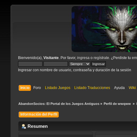
Bienvenido(a),
Visitante
. Por favor,
ingresa
o
regístrate
. ¿Perdiste tu
ema
Ingresar con nombre de usuario, contraseña y duración de la sesión
Inicio
Foro
Listado Juegos
Listado Traducciones
Ayuda
Wiki
AbandonSocios: El Portal de los Juegos Antiguos
»
Perfil de wwqww 
»
Información del Perfil
Resumen