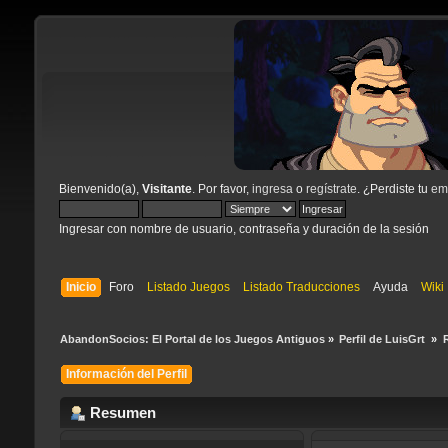
Bienvenido(a),
Visitante
. Por favor,
ingresa
o
regístrate
. ¿Perdiste tu
ema
Ingresar con nombre de usuario, contraseña y duración de la sesión
Inicio
Foro
Listado Juegos
Listado Traducciones
Ayuda
Wiki
AbandonSocios: El Portal de los Juegos Antiguos
»
Perfil de LuisGrt 
»
Información del Perfil
Resumen