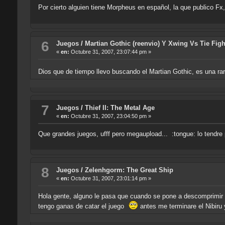
Por cierto alguien tiene Morpheus en español, la que publico Fx
6
Juegos
/
Martian Gothic (reenvio) Y Xwing Vs Tie Figh
«
en:
Octubre 31, 2007, 23:07:44 pm »
Dios que de tiempo llevo buscando el Martian Gothic, es una rare
7
Juegos
/
Thief II: The Metal Age
«
en:
Octubre 31, 2007, 23:04:50 pm »
Que grandes juegos, ufff pero megaupload... :tongue: lo tendre
8
Juegos
/
Zelenhgorm: The Great Ship
«
en:
Octubre 31, 2007, 23:01:14 pm »
Hola gente, alguno le pasa que cuando se pone a descomprimir 
tengo ganas de catar el juego
antes me terminare el Nibiru 