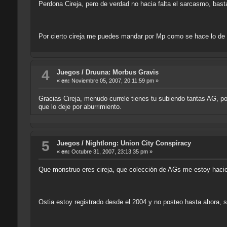
Perdona Cireja, pero de verdad no hacia falta el sarcasmo, bas
Por cierto cireja me puedes mandar por Mp como se hace lo de
4
Juegos
/
Druuna: Morbus Gravis
«
en:
Noviembre 05, 2007, 20:11:59 pm »
Gracias Cireja, menudo currele tienes tu subiendo tantas AG, p
que lo deje por aburrimiento.
5
Juegos
/
Nightlong: Union City Conspiracy
«
en:
Octubre 31, 2007, 23:13:35 pm »
Que monstruo eres cireja, que colección de AGs me estoy hacien
Ostia estoy registrado desde el 2004 y no posteo hasta ahora, s