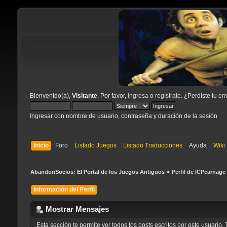
Bienvenido(a),
Visitante
. Por favor,
ingresa
o
regístrate
. ¿Perdiste tu
ema
Ingresar con nombre de usuario, contraseña y duración de la sesión
Inicio
Foro
Listado Juegos
Listado Traducciones
Ayuda
Wiki
AbandonSocios: El Portal de los Juegos Antiguos
»
Perfil de ICPcarnage
Información del Perfil
Mostrar Mensajes
Esta sección te permite ver todos los posts escritos por este usuari