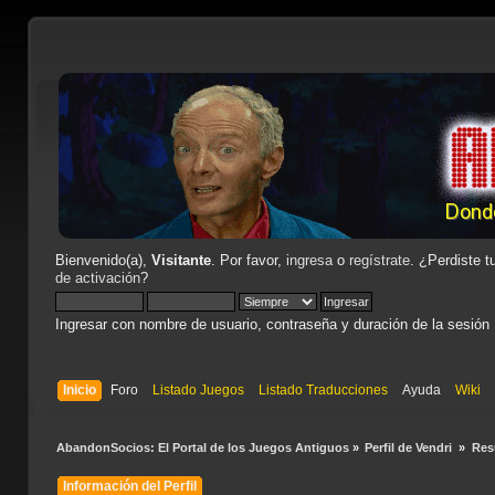
Bienvenido(a),
Visitante
. Por favor,
ingresa
o
regístrate
. ¿Perdiste t
de activación
?
Ingresar con nombre de usuario, contraseña y duración de la sesión
Inicio
Foro
Listado Juegos
Listado Traducciones
Ayuda
Wiki
AbandonSocios: El Portal de los Juegos Antiguos
»
Perfil de Vendri 
»
Re
Información del Perfil