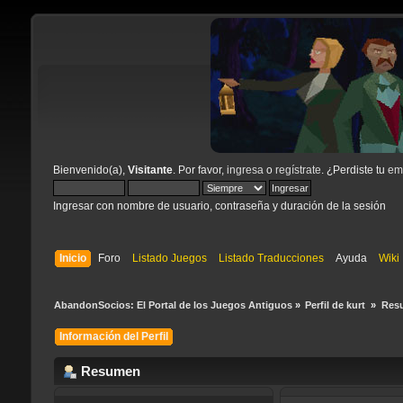
Bienvenido(a),
Visitante
. Por favor,
ingresa
o
regístrate
. ¿Perdiste tu
ema
Ingresar con nombre de usuario, contraseña y duración de la sesión
Inicio
Foro
Listado Juegos
Listado Traducciones
Ayuda
Wiki
AbandonSocios: El Portal de los Juegos Antiguos
»
Perfil de kurt 
»
Res
Información del Perfil
Resumen