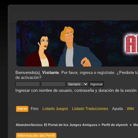
Bienvenido(a),
Visitante
. Por favor,
ingresa
o
regístrate
. ¿Perdiste t
de activación
?
Ingresar con nombre de usuario, contraseña y duración de la sesión
Inicio
Foro
Listado Juegos
Listado Traducciones
Ayuda
Wiki
AbandonSocios: El Portal de los Juegos Antiguos
»
Perfil de elyorch 
»
Mo
Información del Perfil