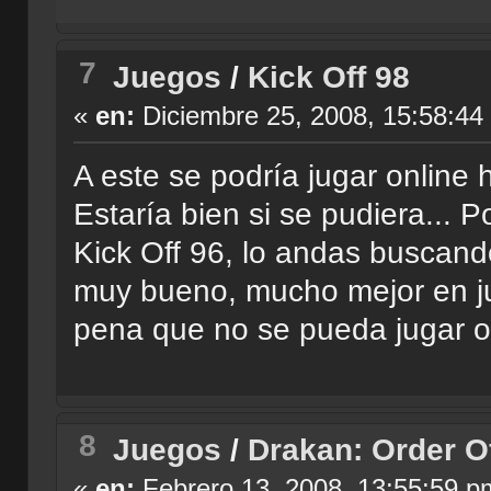
7
Juegos
/
Kick Off 98
«
en:
Diciembre 25, 2008, 15:58:44
A este se podría jugar online 
Estaría bien si se pudiera... P
Kick Off 96, lo andas buscand
muy bueno, mucho mejor en jug
pena que no se pueda jugar o
8
Juegos
/
Drakan: Order O
«
en:
Febrero 13, 2008, 13:55:59 p