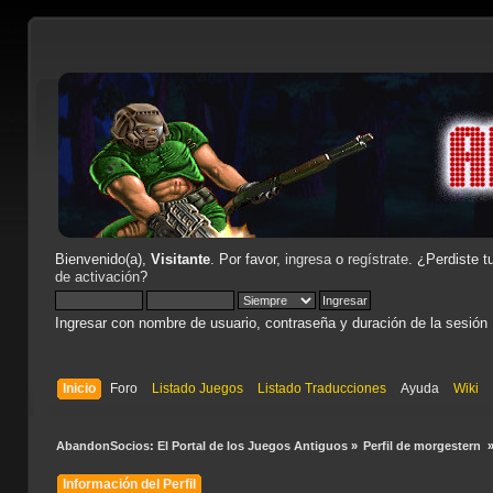
Bienvenido(a),
Visitante
. Por favor,
ingresa
o
regístrate
. ¿Perdiste t
de activación
?
Ingresar con nombre de usuario, contraseña y duración de la sesión
Inicio
Foro
Listado Juegos
Listado Traducciones
Ayuda
Wiki
AbandonSocios: El Portal de los Juegos Antiguos
»
Perfil de morgestern 
Información del Perfil