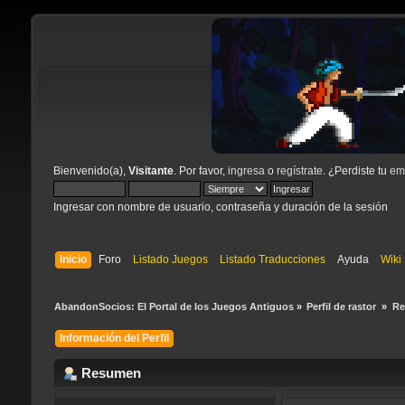
Bienvenido(a),
Visitante
. Por favor,
ingresa
o
regístrate
. ¿Perdiste tu
ema
Ingresar con nombre de usuario, contraseña y duración de la sesión
Inicio
Foro
Listado Juegos
Listado Traducciones
Ayuda
Wiki
AbandonSocios: El Portal de los Juegos Antiguos
»
Perfil de rastor 
»
R
Información del Perfil
Resumen