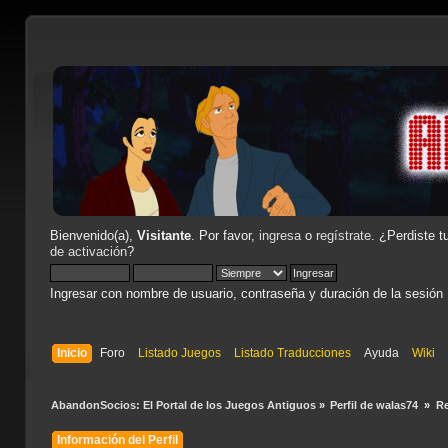
Bienvenido(a),
Visitante
. Por favor,
ingresa
o
regístrate
. ¿Perdiste t
de activación
?
Ingresar con nombre de usuario, contraseña y duración de la sesión
Inicio
Foro
Listado Juegos
Listado Traducciones
Ayuda
Wiki
AbandonSocios: El Portal de los Juegos Antiguos
»
Perfil de walas74 
»
R
Información del Perfil