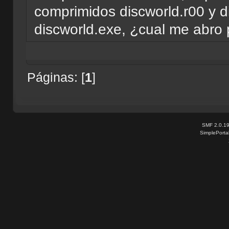
comprimidos discworld.r00 y 
discworld.exe, ¿cual me abro p
Páginas: [
1
]
SMF 2.0.1
SimplePorta