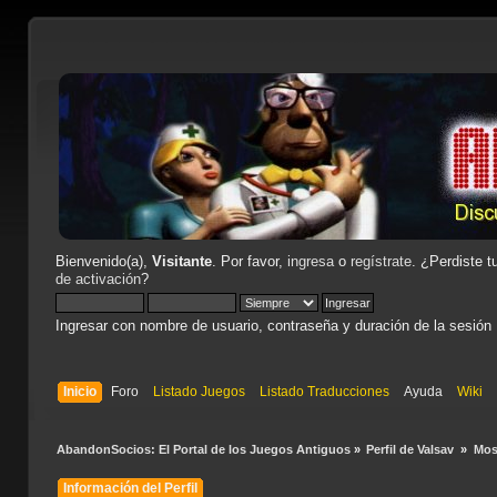
Bienvenido(a),
Visitante
. Por favor,
ingresa
o
regístrate
. ¿Perdiste t
de activación
?
Ingresar con nombre de usuario, contraseña y duración de la sesión
Inicio
Foro
Listado Juegos
Listado Traducciones
Ayuda
Wiki
AbandonSocios: El Portal de los Juegos Antiguos
»
Perfil de Valsav 
»
Mos
Información del Perfil