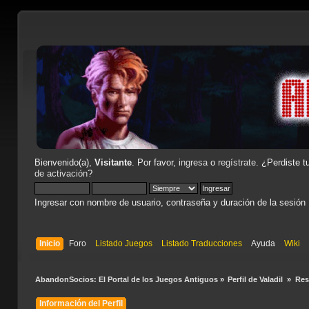
Bienvenido(a),
Visitante
. Por favor,
ingresa
o
regístrate
. ¿Perdiste t
de activación
?
Ingresar con nombre de usuario, contraseña y duración de la sesión
Inicio
Foro
Listado Juegos
Listado Traducciones
Ayuda
Wiki
AbandonSocios: El Portal de los Juegos Antiguos
»
Perfil de Valadil 
»
Re
Información del Perfil