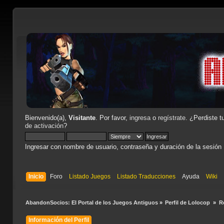
Bienvenido(a),
Visitante
. Por favor,
ingresa
o
regístrate
. ¿Perdiste t
de activación
?
Ingresar con nombre de usuario, contraseña y duración de la sesión
Inicio
Foro
Listado Juegos
Listado Traducciones
Ayuda
Wiki
AbandonSocios: El Portal de los Juegos Antiguos
»
Perfil de Lolocop 
»
R
Información del Perfil