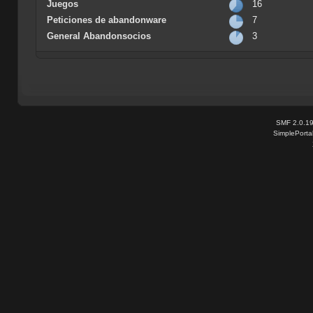
Juegos
16
Peticiones de abandonware
7
General Abandonsocios
3
SMF 2.0.1
SimplePorta