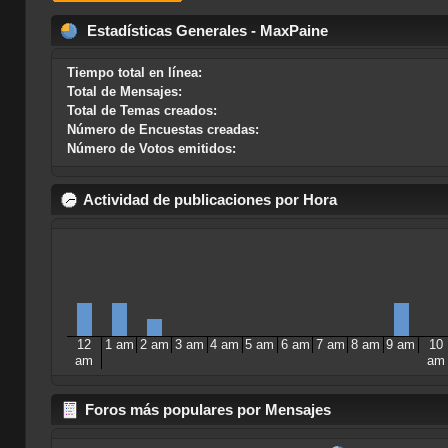
Estadísticas Generales - MaxPaine
Tiempo total en línea:
Total de Mensajes:
Total de Temas creados:
Número de Encuestas creadas:
Número de Votos emitidos:
Actividad de publicaciones por Hora
12
1 am
2 am
3 am
4 am
5 am
6 am
7 am
8 am
9 am
10
am
am
Foros más populares por Mensajes