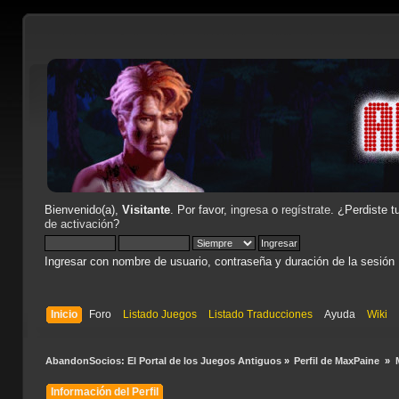
Bienvenido(a),
Visitante
. Por favor,
ingresa
o
regístrate
. ¿Perdiste t
de activación
?
Ingresar con nombre de usuario, contraseña y duración de la sesión
Inicio
Foro
Listado Juegos
Listado Traducciones
Ayuda
Wiki
AbandonSocios: El Portal de los Juegos Antiguos
»
Perfil de MaxPaine 
»
Información del Perfil