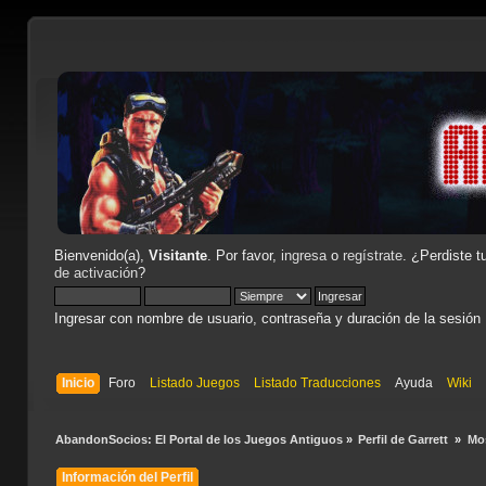
Bienvenido(a),
Visitante
. Por favor,
ingresa
o
regístrate
. ¿Perdiste t
de activación
?
Ingresar con nombre de usuario, contraseña y duración de la sesión
Inicio
Foro
Listado Juegos
Listado Traducciones
Ayuda
Wiki
AbandonSocios: El Portal de los Juegos Antiguos
»
Perfil de Garrett 
»
Mo
Información del Perfil