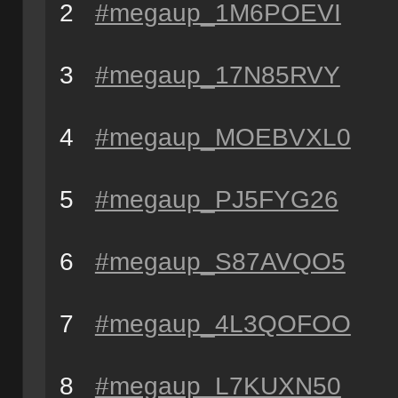
2
#megaup_1M6POEVI
3
#megaup_17N85RVY
4
#megaup_MOEBVXL0
5
#megaup_PJ5FYG26
6
#megaup_S87AVQO5
7
#megaup_4L3QOFOO
8
#megaup_L7KUXN50