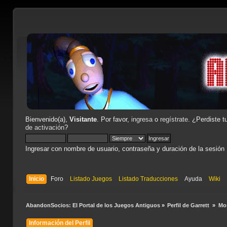
Bienvenido(a),
Visitante
. Por favor,
ingresa
o
regístrate
. ¿Perdiste t
de activación
?
Ingresar con nombre de usuario, contraseña y duración de la sesión
Inicio
Foro
Listado Juegos
Listado Traducciones
Ayuda
Wiki
AbandonSocios: El Portal de los Juegos Antiguos
»
Perfil de Garrett 
»
Mo
Información del Perfil