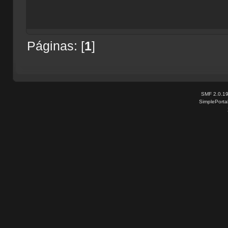
Páginas: [
1
]
SMF 2.0.1
SimplePorta