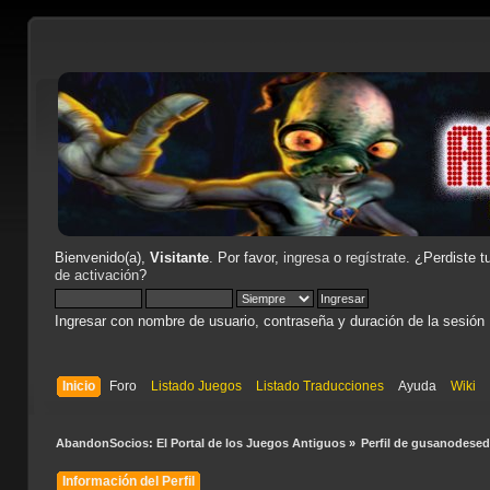
Bienvenido(a),
Visitante
. Por favor,
ingresa
o
regístrate
. ¿Perdiste t
de activación
?
Ingresar con nombre de usuario, contraseña y duración de la sesión
Inicio
Foro
Listado Juegos
Listado Traducciones
Ayuda
Wiki
AbandonSocios: El Portal de los Juegos Antiguos
»
Perfil de gusanodesed
Información del Perfil