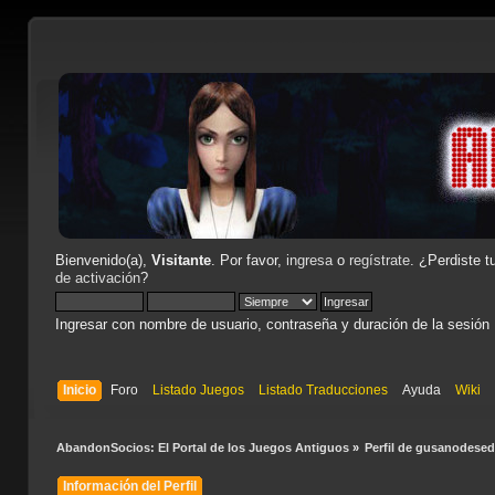
Bienvenido(a),
Visitante
. Por favor,
ingresa
o
regístrate
. ¿Perdiste t
de activación
?
Ingresar con nombre de usuario, contraseña y duración de la sesión
Inicio
Foro
Listado Juegos
Listado Traducciones
Ayuda
Wiki
AbandonSocios: El Portal de los Juegos Antiguos
»
Perfil de gusanodesed
Información del Perfil