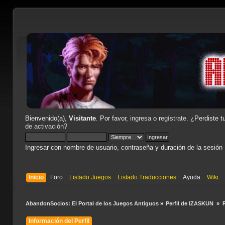
Bienvenido(a),
Visitante
. Por favor,
ingresa
o
regístrate
. ¿Perdiste t
de activación
?
Ingresar con nombre de usuario, contraseña y duración de la sesión
Inicio
Foro
Listado Juegos
Listado Traducciones
Ayuda
Wiki
AbandonSocios: El Portal de los Juegos Antiguos
»
Perfil de IZASKUN 
»
Información del Perfil