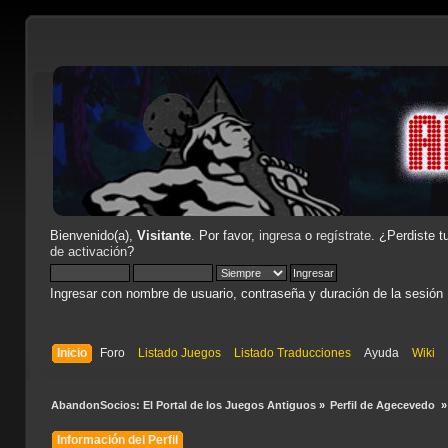
Bienvenido(a),
Visitante
. Por favor,
ingresa
o
regístrate
. ¿Perdiste t
de activación
?
Ingresar con nombre de usuario, contraseña y duración de la sesión
Inicio
Foro
Listado Juegos
Listado Traducciones
Ayuda
Wiki
AbandonSocios: El Portal de los Juegos Antiguos
»
Perfil de Agecevedo 
»
Información del Perfil