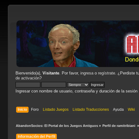
Bienvenido(a),
Visitante
. Por favor,
ingresa
o
regístrate
. ¿Perdiste t
de activación
?
Ingresar con nombre de usuario, contraseña y duración de la sesión
Inicio
Foro
Listado Juegos
Listado Traducciones
Ayuda
Wiki
AbandonSocios: El Portal de los Juegos Antiguos
»
Perfil de ramitribiani 
Información del Perfil