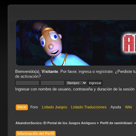
Bienvenido(a),
Visitante
. Por favor,
ingresa
o
regístrate
. ¿Perdiste t
de activación
?
Ingresar con nombre de usuario, contraseña y duración de la sesión
Inicio
Foro
Listado Juegos
Listado Traducciones
Ayuda
Wiki
AbandonSocios: El Portal de los Juegos Antiguos
»
Perfil de ramitribiani 
Información del Perfil