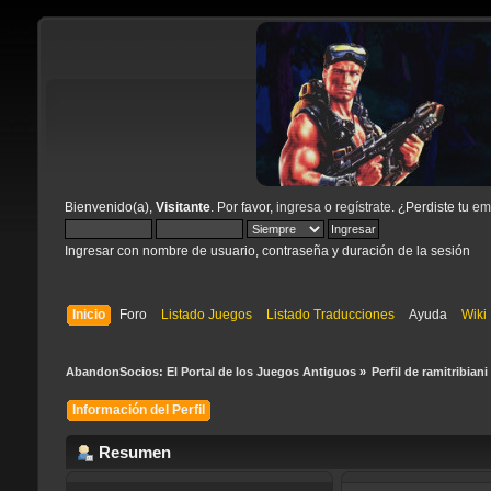
Bienvenido(a),
Visitante
. Por favor,
ingresa
o
regístrate
. ¿Perdiste tu
ema
Ingresar con nombre de usuario, contraseña y duración de la sesión
Inicio
Foro
Listado Juegos
Listado Traducciones
Ayuda
Wiki
AbandonSocios: El Portal de los Juegos Antiguos
»
Perfil de ramitribiani
Información del Perfil
Resumen