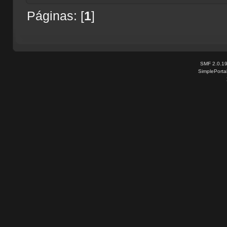
Páginas: [
1
]
SMF 2.0.1
SimplePorta