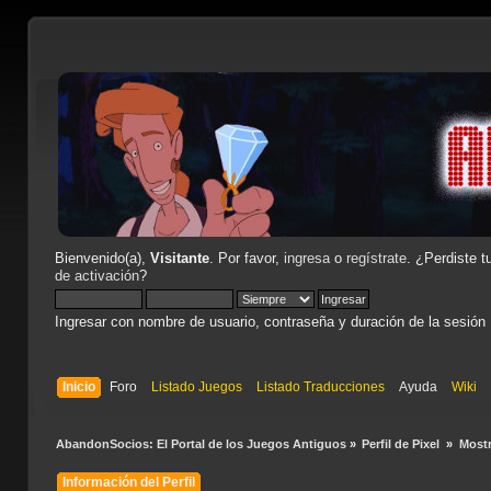
Bienvenido(a),
Visitante
. Por favor,
ingresa
o
regístrate
. ¿Perdiste t
de activación
?
Ingresar con nombre de usuario, contraseña y duración de la sesión
Inicio
Foro
Listado Juegos
Listado Traducciones
Ayuda
Wiki
AbandonSocios: El Portal de los Juegos Antiguos
»
Perfil de Pixel 
»
Mostr
Información del Perfil