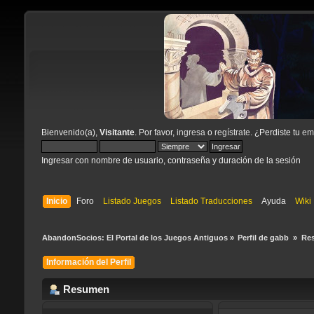
Bienvenido(a),
Visitante
. Por favor,
ingresa
o
regístrate
. ¿Perdiste tu
ema
Ingresar con nombre de usuario, contraseña y duración de la sesión
Inicio
Foro
Listado Juegos
Listado Traducciones
Ayuda
Wiki
AbandonSocios: El Portal de los Juegos Antiguos
»
Perfil de gabb 
»
Re
Información del Perfil
Resumen