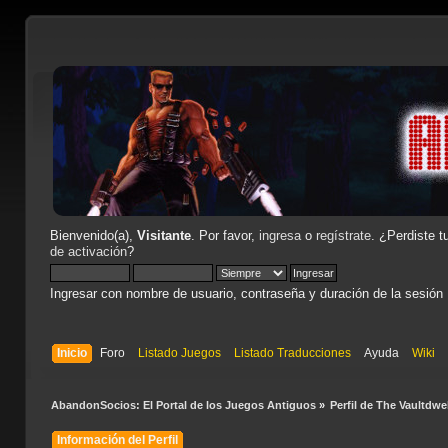
Bienvenido(a),
Visitante
. Por favor,
ingresa
o
regístrate
. ¿Perdiste t
de activación
?
Ingresar con nombre de usuario, contraseña y duración de la sesión
Inicio
Foro
Listado Juegos
Listado Traducciones
Ayuda
Wiki
AbandonSocios: El Portal de los Juegos Antiguos
»
Perfil de The Vaultdwel
Información del Perfil