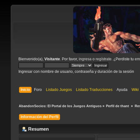
Bienvenido(a),
Visitante
. Por favor,
ingresa
o
regístrate
. ¿Perdiste tu
ema
Ingresar con nombre de usuario, contraseña y duración de la sesión
Inicio
Foro
Listado Juegos
Listado Traducciones
Ayuda
Wiki
AbandonSocios: El Portal de los Juegos Antiguos
»
Perfil de thant 
»
Re
Información del Perfil
Resumen