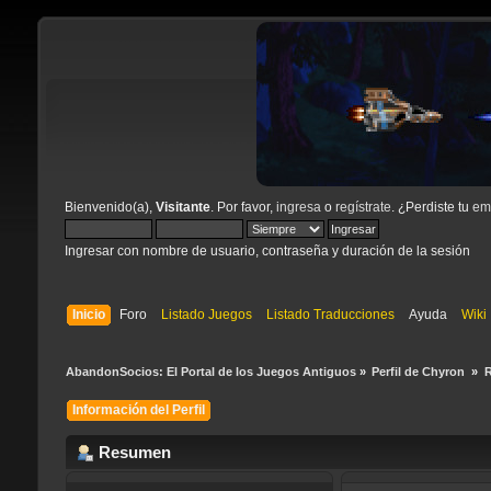
Bienvenido(a),
Visitante
. Por favor,
ingresa
o
regístrate
. ¿Perdiste tu
ema
Ingresar con nombre de usuario, contraseña y duración de la sesión
Inicio
Foro
Listado Juegos
Listado Traducciones
Ayuda
Wiki
AbandonSocios: El Portal de los Juegos Antiguos
»
Perfil de Chyron 
»
Información del Perfil
Resumen