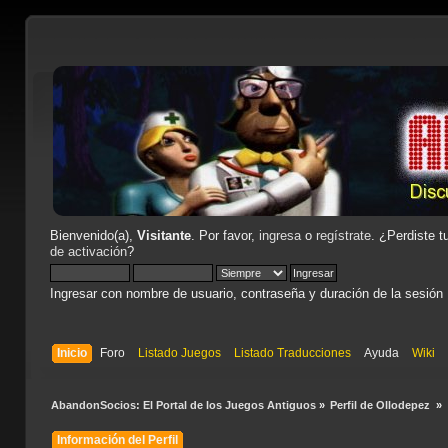
Bienvenido(a),
Visitante
. Por favor,
ingresa
o
regístrate
. ¿Perdiste t
de activación
?
Ingresar con nombre de usuario, contraseña y duración de la sesión
Inicio
Foro
Listado Juegos
Listado Traducciones
Ayuda
Wiki
AbandonSocios: El Portal de los Juegos Antiguos
»
Perfil de Ollodepez 
»
Información del Perfil