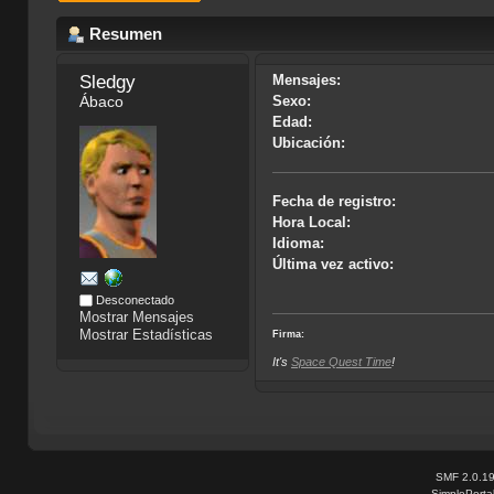
Resumen
Sledgy
Mensajes:
Ábaco
Sexo:
Edad:
Ubicación:
Fecha de registro:
Hora Local:
Idioma:
Última vez activo:
Desconectado
Mostrar Mensajes
Mostrar Estadísticas
Firma:
It's
Space Quest Time
!
SMF 2.0.1
SimplePorta