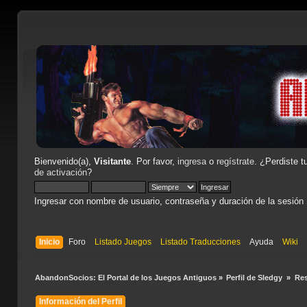
Bienvenido(a),
Visitante
. Por favor,
ingresa
o
regístrate
. ¿Perdiste t
de activación
?
Ingresar con nombre de usuario, contraseña y duración de la sesión
Inicio
Foro
Listado Juegos
Listado Traducciones
Ayuda
Wiki
AbandonSocios: El Portal de los Juegos Antiguos
»
Perfil de Sledgy 
»
Re
Información del Perfil