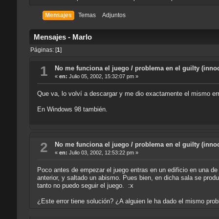
Mensajes
Temas
Adjuntos
Mensajes - Marlo
Páginas: [
1
]
1
No me funciona el juego
/
problema en el guilty (innoc
«
en:
Julio 05, 2002, 15:32:07 pm »
Que va, lo volví a descargar y me dio exactamente el mismo err
En Windows 98 también.
2
No me funciona el juego
/
problema en el guilty (innoc
«
en:
Julio 03, 2002, 12:53:22 pm »
Poco antes de empezar el juego entras en un edificio en una de 
anterior, y saltado un abismo. Pues bien, en dicha sala se prod
tanto no puedo seguir el juego. :x
¿Este error tiene solución? ¿A alguien le ha dado el mismo pro