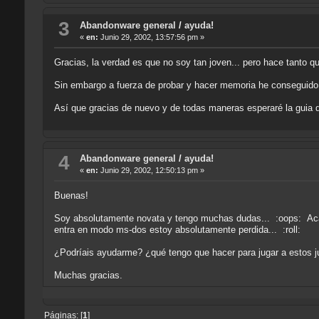
3
Abandonware general
/
ayuda!
«
en:
Junio 29, 2002, 13:57:56 pm »
Gracias, la verdad es que no soy tan joven... pero hace tanto 
Sin embargo a fuerza de probar y hacer memoria he conseguido ac
Así que gracias de nuevo y de todas maneras esperaré la guia d
4
Abandonware general
/
ayuda!
«
en:
Junio 29, 2002, 12:50:13 pm »
Buenas!
Soy absolutamente novata y tengo muchas dudas... :oops: Acabo
entra en modo ms-dos estoy absolutamente perdida... :roll:
¿Podríais ayudarme? ¿qué tengo que hacer para jugar a estos 
Muchas gracias.
Páginas: [
1
]