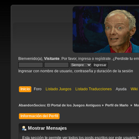
Bienvenido(a),
Visitante
. Por favor,
ingresa
o
regístrate
. ¿Perdiste tu
ema
Ingresar con nombre de usuario, contraseña y duración de la sesión
Inicio
Foro
Listado Juegos
Listado Traducciones
Ayuda
Wiki
AbandonSocios: El Portal de los Juegos Antiguos
»
Perfil de Marlo 
»
Mo
Información del Perfil
Mostrar Mensajes
Esta sección te permite ver todos los posts escritos por este usuari