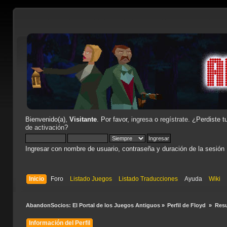
Bienvenido(a),
Visitante
. Por favor,
ingresa
o
regístrate
. ¿Perdiste t
de activación
?
Ingresar con nombre de usuario, contraseña y duración de la sesión
Inicio
Foro
Listado Juegos
Listado Traducciones
Ayuda
Wiki
AbandonSocios: El Portal de los Juegos Antiguos
»
Perfil de Floyd 
»
Res
Información del Perfil