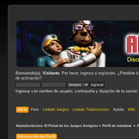
Bienvenido(a),
Visitante
. Por favor,
ingresa
o
regístrate
. ¿Perdiste t
de activación
?
Ingresar con nombre de usuario, contraseña y duración de la sesión
Inicio
Foro
Listado Juegos
Listado Traducciones
Ayuda
Wiki
AbandonSocios: El Portal de los Juegos Antiguos
»
Perfil de metalwar 
»
Información del Perfil