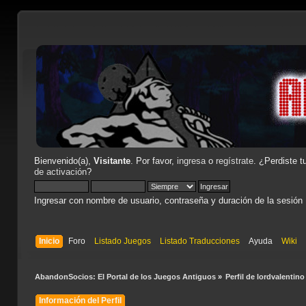
Bienvenido(a),
Visitante
. Por favor,
ingresa
o
regístrate
. ¿Perdiste t
de activación
?
Ingresar con nombre de usuario, contraseña y duración de la sesión
Inicio
Foro
Listado Juegos
Listado Traducciones
Ayuda
Wiki
AbandonSocios: El Portal de los Juegos Antiguos
»
Perfil de lordvalentino
Información del Perfil