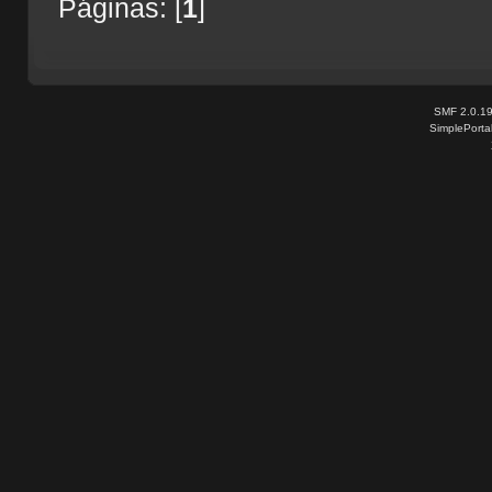
Páginas: [
1
]
SMF 2.0.1
SimplePorta