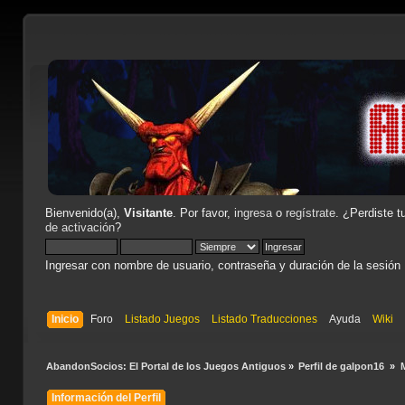
Bienvenido(a),
Visitante
. Por favor,
ingresa
o
regístrate
. ¿Perdiste t
de activación
?
Ingresar con nombre de usuario, contraseña y duración de la sesión
Inicio
Foro
Listado Juegos
Listado Traducciones
Ayuda
Wiki
AbandonSocios: El Portal de los Juegos Antiguos
»
Perfil de galpon16 
»
Información del Perfil