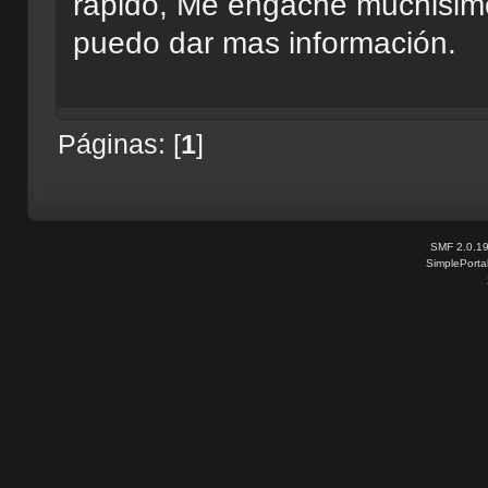
rapido, Me engache muchisim
puedo dar mas información.
Páginas: [
1
]
SMF 2.0.1
SimplePorta