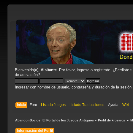
Bienvenido(a),
Visitante
. Por favor,
ingresa
o
regístrate
. ¿Perdiste t
de activación
?
Ingresar con nombre de usuario, contraseña y duración de la sesión
Inicio
Foro
Listado Juegos
Listado Traducciones
Ayuda
Wiki
AbandonSocios: El Portal de los Juegos Antiguos
»
Perfil de krosarcs 
»
M
Información del Perfil