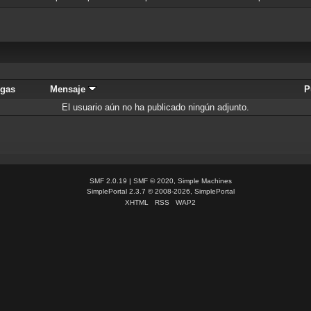
rgas
Mensaje
P
El usuario aún no ha publicado ningún adjunto.
SMF 2.0.19
|
SMF © 2020
,
Simple Machines
SimplePortal 2.3.7 © 2008-2026, SimplePortal
XHTML
RSS
WAP2