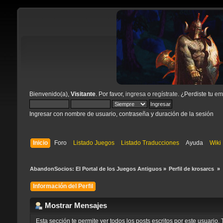
Bienvenido(a),
Visitante
. Por favor,
ingresa
o
regístrate
. ¿Perdiste tu
ema
Ingresar con nombre de usuario, contraseña y duración de la sesión
Inicio
Foro
Listado Juegos
Listado Traducciones
Ayuda
Wiki
AbandonSocios: El Portal de los Juegos Antiguos
»
Perfil de krosarcs 
»
Información del Perfil
Mostrar Mensajes
Esta sección te permite ver todos los posts escritos por este usuari