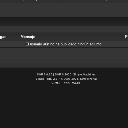
rgas
Mensaje
P
El usuario aún no ha publicado ningún adjunto.
SMF 2.0.19
|
SMF © 2020
,
Simple Machines
SimplePortal 2.3.7 © 2008-2026, SimplePortal
XHTML
RSS
WAP2