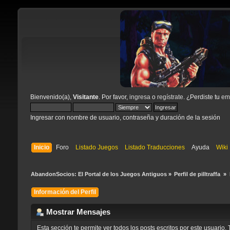
Bienvenido(a),
Visitante
. Por favor,
ingresa
o
regístrate
. ¿Perdiste tu
ema
Ingresar con nombre de usuario, contraseña y duración de la sesión
Inicio
Foro
Listado Juegos
Listado Traducciones
Ayuda
Wiki
AbandonSocios: El Portal de los Juegos Antiguos
»
Perfil de pilltraffa 
»
Información del Perfil
Mostrar Mensajes
Esta sección te permite ver todos los posts escritos por este usuari