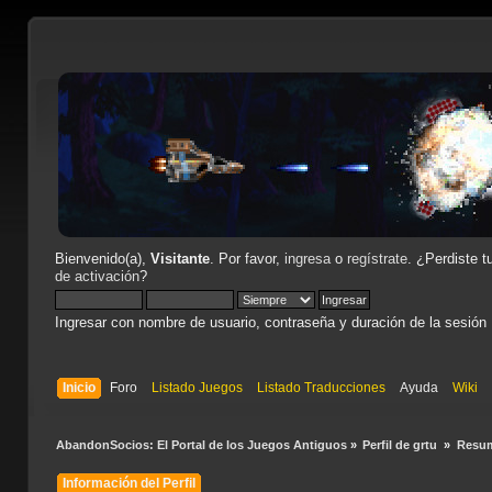
Bienvenido(a),
Visitante
. Por favor,
ingresa
o
regístrate
. ¿Perdiste t
de activación
?
Ingresar con nombre de usuario, contraseña y duración de la sesión
Inicio
Foro
Listado Juegos
Listado Traducciones
Ayuda
Wiki
AbandonSocios: El Portal de los Juegos Antiguos
»
Perfil de grtu 
»
Resu
Información del Perfil