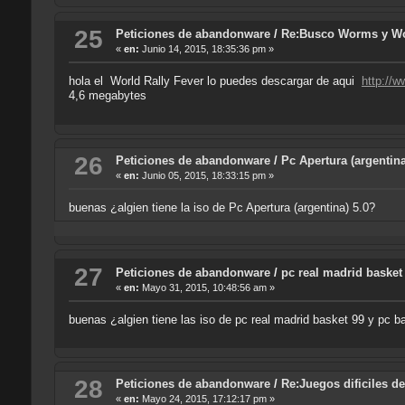
25
Peticiones de abandonware
/
Re:Busco Worms y Worl
«
en:
Junio 14, 2015, 18:35:36 pm »
hola el World Rally Fever lo puedes descargar de aqui
http:/
4,6 megabytes
26
Peticiones de abandonware
/
Pc Apertura (argentina
«
en:
Junio 05, 2015, 18:33:15 pm »
buenas ¿algien tiene la iso de Pc Apertura (argentina) 5.0?
27
Peticiones de abandonware
/
pc real madrid basket
«
en:
Mayo 31, 2015, 10:48:56 am »
buenas ¿algien tiene las iso de pc real madrid basket 99 y pc 
28
Peticiones de abandonware
/
Re:Juegos dificiles de
«
en:
Mayo 24, 2015, 17:12:17 pm »