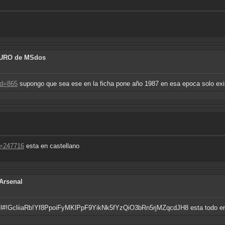
AURO de MSdos
id=865
supongo que sea ese en la ficha pone año 1987 en esa epoca solo exi
ic=247716
esta en castellano
Arsenal
.html#!GcliiaRb!Yf8PpoiFyMKlPpF9YikNk5fYzQiO3bRn5rjMZqcdJH8 esta todo en