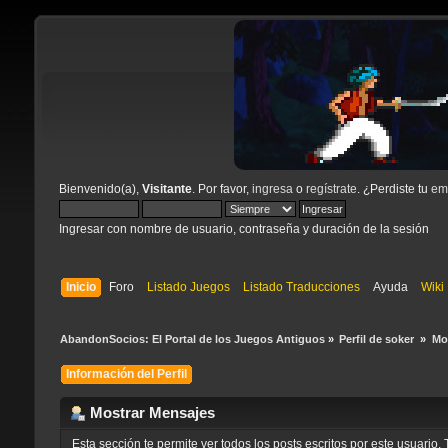
Bienvenido(a),
Visitante
. Por favor,
ingresa
o
regístrate
. ¿Perdiste tu
ema
Ingresar con nombre de usuario, contraseña y duración de la sesión
Inicio
Foro
Listado Juegos
Listado Traducciones
Ayuda
Wiki
AbandonSocios: El Portal de los Juegos Antiguos
»
Perfil de soker 
»
Mo
Información del Perfil
Mostrar Mensajes
Esta sección te permite ver todos los posts escritos por este usuari