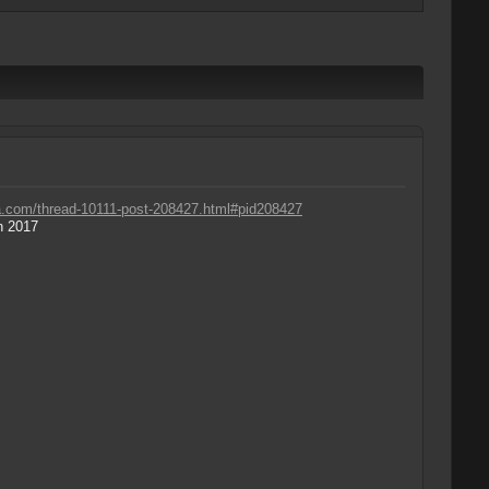
a.com/thread-10111-post-208427.html#pid208427
n 2017