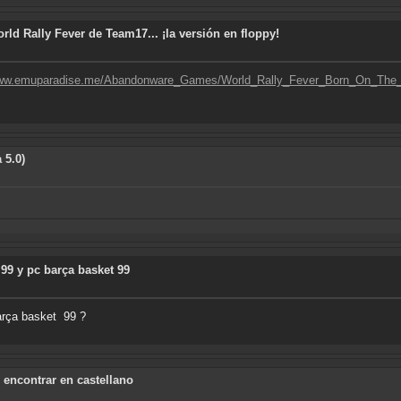
d Rally Fever de Team17... ¡la versión en floppy!
/www.emuparadise.me/Abandonware_Games/World_Rally_Fever_Born_On_T
 5.0)
 99 y pc barça basket 99
barça basket 99 ?
 encontrar en castellano