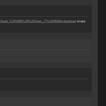
he_Road_%281996%29%28Team_17%29/95684-download
ocupa