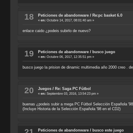
18
Peticiones de abandonware
/
Re:pc basket 6.0
«
en:
Octubre 14, 2017, 08:01:40 am »
enlace caido ¿podeis subirlo de nuevo?
19
Peticiones de abandonware
/
busco juego
«
en:
Octubre 06, 2017, 12:35:51 pm »
busco juego la prision de dinamic multimedia año 2000 creo . de
20
Juegos
/
Re: Saga PC Fútbol
«
en:
Septiembre 03, 2016, 13:54:23 pm »
buenas ¿podeis subir a mega PC Fútbol Selección Española '98
(Incluye Historia de la Selección Española '98 en el CD2)
21
Peticiones de abandonware
/
busco este juego