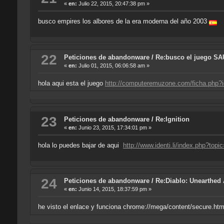
«
en:
Julio 22, 2015, 20:47:38 pm »
busco empires los albores de la era moderna del año 2003
22
Peticiones de abandonware
/
Re:busco el juego S
«
en:
Julio 01, 2015, 06:06:58 am »
hola aqui esta el juego
http://computeremuzone.com/ficha.php?
23
Peticiones de abandonware
/
Re:Ignition
«
en:
Junio 23, 2015, 17:34:01 pm »
hola lo puedes bajar de aqui
http://www.identi.li/index.php?top
24
Peticiones de abandonware
/
Re:Diablo: Unearthed 
«
en:
Junio 14, 2015, 18:37:59 pm »
he visto el enlace y funciona chrome://mega/content/secure