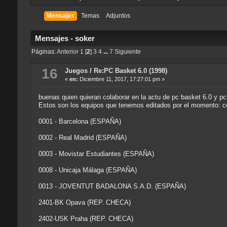
Mensajes
Temas
Adjuntos
Mensajes - soker
Páginas:
Anterior
1
[
2
]
3
4
...
7
Siguiente
16
Juegos
/
Re:PC Basket 6.0 (1998)
«
en:
Diciembre 11, 2017, 17:27:01 pm »
buenas quien quieran colaborar en la actu de pc basket 6.0 y pc
Estos son los equipos que tenemos editados por el momento: c
0001 - Barcelona (ESPAÑA)
0002 - Real Madrid (ESPAÑA)
0003 - Movistar Estudiantes (ESPAÑA)
0008 - Unicaja Málaga (ESPAÑA)
0013 - JOVENTUT BADALONA S.A.D. (ESPAÑA)
2401-BK Opava (REP. CHECA)
2402-USK Praha (REP. CHECA)