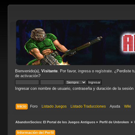
Bienvenido(a),
Visitante
. Por favor,
ingresa
o
regístrate
. ¿Perdiste t
de activación
?
Ingresar con nombre de usuario, contraseña y duración de la sesión
Inicio
Foro
Listado Juegos
Listado Traducciones
Ayuda
Wiki
AbandonSocios: El Portal de los Juegos Antiguos
»
Perfil de Unbroken 
»
Información del Perfil