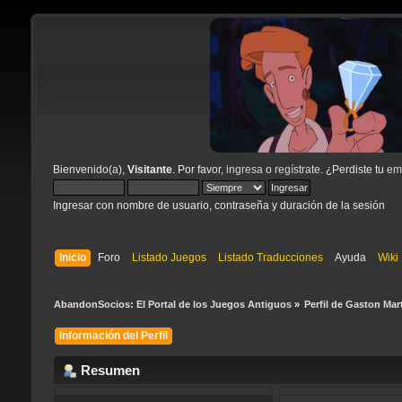
Bienvenido(a),
Visitante
. Por favor,
ingresa
o
regístrate
. ¿Perdiste tu
ema
Ingresar con nombre de usuario, contraseña y duración de la sesión
Inicio
Foro
Listado Juegos
Listado Traducciones
Ayuda
Wiki
AbandonSocios: El Portal de los Juegos Antiguos
»
Perfil de Gaston Mar
Información del Perfil
Resumen