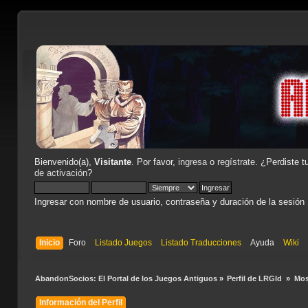
Bienvenido(a),
Visitante
. Por favor,
ingresa
o
regístrate
. ¿Perdiste t
de activación
?
Ingresar con nombre de usuario, contraseña y duración de la sesión
Inicio
Foro
Listado Juegos
Listado Traducciones
Ayuda
Wiki
AbandonSocios: El Portal de los Juegos Antiguos
»
Perfil de LRGld 
»
Mos
Información del Perfil