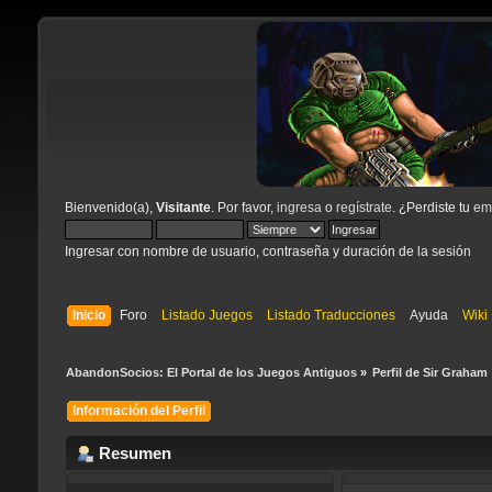
Bienvenido(a),
Visitante
. Por favor,
ingresa
o
regístrate
. ¿Perdiste tu
ema
Ingresar con nombre de usuario, contraseña y duración de la sesión
Inicio
Foro
Listado Juegos
Listado Traducciones
Ayuda
Wiki
AbandonSocios: El Portal de los Juegos Antiguos
»
Perfil de Sir Graham 
Información del Perfil
Resumen