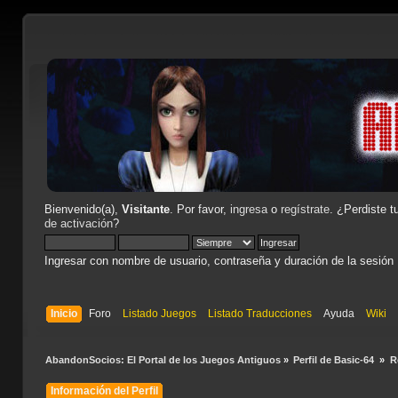
Bienvenido(a),
Visitante
. Por favor,
ingresa
o
regístrate
. ¿Perdiste t
de activación
?
Ingresar con nombre de usuario, contraseña y duración de la sesión
Inicio
Foro
Listado Juegos
Listado Traducciones
Ayuda
Wiki
AbandonSocios: El Portal de los Juegos Antiguos
»
Perfil de Basic-64 
»
R
Información del Perfil